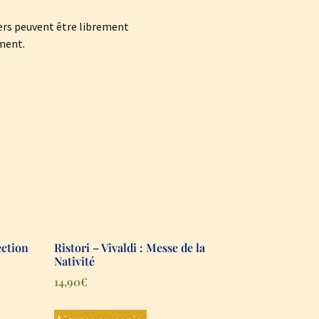
iers peuvent être librement
ement.
ection
Ristori – Vivaldi : Messe de la
Nativité
14,90
€