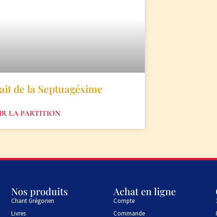
ait de la Septuagésime
IR LA PARTITION
Nos produits
Achat en ligne
Chant Grégorien
Compte
Livres
Commande