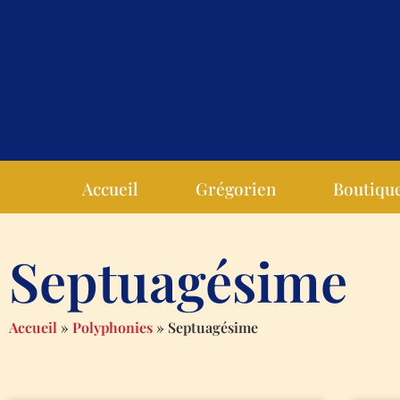
Accueil
Grégorien
Boutiqu
Septuagésime
Accueil
»
Polyphonies
»
Septuagésime