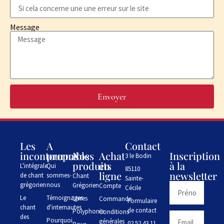
Message
Envoyer
Les
A
Contact
incontournables
propos
Nos
Achat
Inscription
3 le Bodin
produits
en
à la
L'intégrale
Qui
85110
ligne
newsletter
de chant
sommes-
Chant
Sainte-
grégorien
nous
Grégorien
Compte
Cécile
Le
Témoignages
Livres
Commande
Formulaire
chant
d'internautes
de contact
Polyphonie
Conditions
des
Pourquoi
générales
02 52 43 11