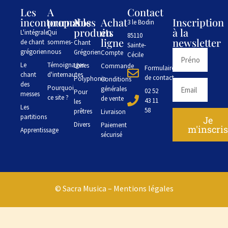
Les
A
Contact
incontournables
propos
Nos
Achat
Inscription
3 le Bodin
produits
en
à la
L'intégrale
Qui
85110
ligne
newsletter
de chant
sommes-
Chant
Sainte-
grégorien
nous
Grégorien
Compte
Cécile
Le
Témoignages
Livres
Commande
Formulaire
chant
d'internautes
de contact
Polyphonie
Conditions
des
Pourquoi
générales
02 52
Pour
messes
ce site ?
de vente
43 11
les
Les
58
prêtres
Livraison
partitions
Je
Divers
Paiement
m'inscri
Apprentissage
sécurisé
© Sacra Musica –
Mentions légales