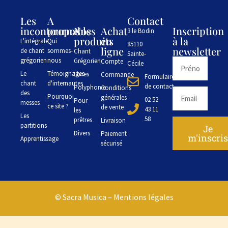
Les
A
Contact
incontournables
propos
Nos
Achat
Inscription
3 le Bodin
produits
en
à la
L'intégrale
Qui
85110
ligne
newsletter
de chant
sommes-
Chant
Sainte-
grégorien
nous
Grégorien
Compte
Cécile
Le
Témoignages
Livres
Commande
Formulaire
chant
d'internautes
de contact
Polyphonie
Conditions
des
Pourquoi
générales
02 52
Pour
messes
ce site ?
de vente
43 11
les
Les
58
prêtres
Livraison
partitions
Je
Divers
Paiement
m'inscri
Apprentissage
sécurisé
© Sacra Musica –
Mentions légales