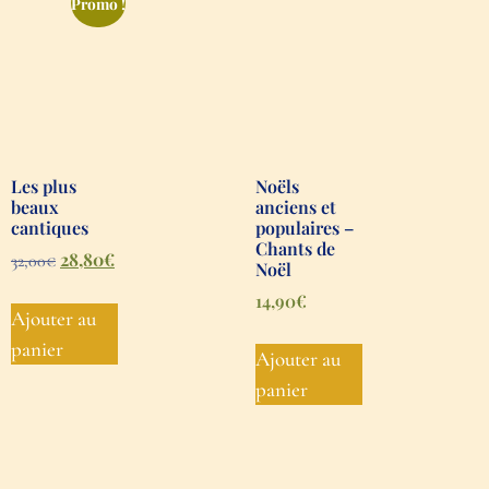
Promo !
Les plus
Noëls
beaux
anciens et
cantiques
populaires –
Chants de
28,80
€
32,00
€
Noël
14,90
€
Ajouter au
panier
Ajouter au
panier