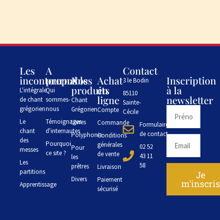
Les
A
Contact
incontournables
propos
Nos
Achat
Inscription
3 le Bodin
produits
en
à la
L'intégrale
Qui
85110
ligne
newsletter
de chant
sommes-
Chant
Sainte-
grégorien
nous
Grégorien
Compte
Cécile
Le
Témoignages
Livres
Commande
Formulaire
chant
d'internautes
de contact
Polyphonie
Conditions
des
Pourquoi
générales
02 52
Pour
messes
ce site ?
de vente
43 11
les
Les
58
prêtres
Livraison
partitions
Je
Divers
Paiement
m'inscri
Apprentissage
sécurisé