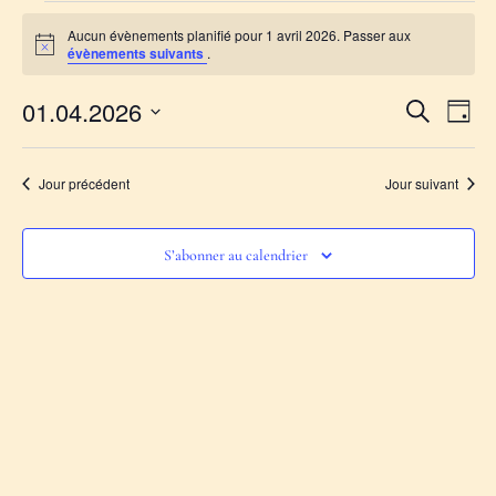
Aucun évènements planifié pour 1 avril 2026. Passer aux
Notice
évènements suivants
.
Reche
Na
01.04.2026
Recherche
Jour
Sélectionnez
de
et
une
date.
vu
Jour précédent
Jour suivant
navig
Év
de
S’abonner au calendrier
vues
Évèn