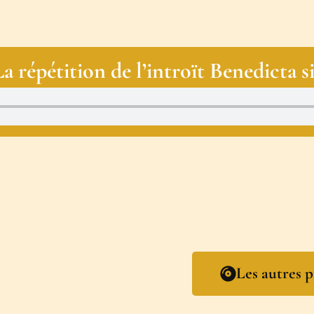
La répétition de l’introït Benedicta si
Les autres p