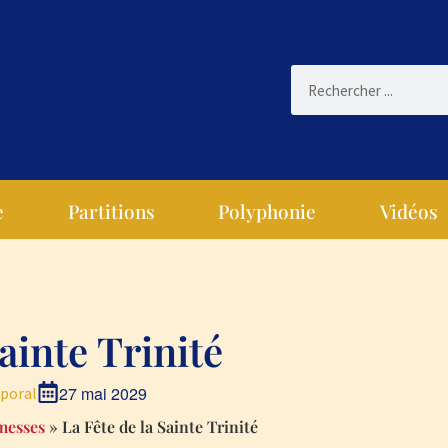
e
Partitions
Polyphonie
Vidéos
ainte Trinité
27 mai 2029
poral
messes
»
La Fête de la Sainte Trinité