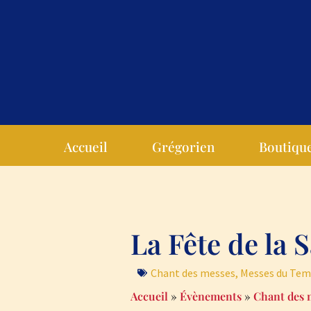
Accueil
Grégorien
Boutiqu
La Fête de la S
Chant des messes
,
Messes du Tem
Accueil
»
Évènements
»
Chant des 