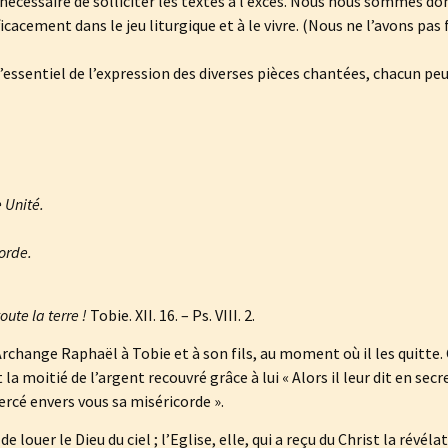
t nécessaire de solliciter les textes à l’excès. Nous nous sommes d
ficacement dans le jeu liturgique et à le vivre. (Nous ne l’avons pas f
s l’essentiel de l’expression des diverses pièces chantées, chacun peut
e Unité.
orde.
oute la terre !
Tobie. XII. 16. – Ps. VIII. 2.
rchange Raphaël à Tobie et à son fils, au moment où il les quitte. 
 la moitié de l’argent recouvré grâce à lui « Alors il leur dit en secr
xercé envers vous sa miséricorde ».
 louer le Dieu du ciel ; l’Eglise, elle, qui a reçu du Christ la révéla