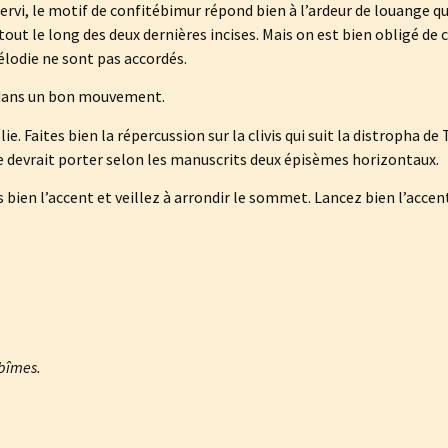
servi, le motif de confitébimur répond bien à l’ardeur de louange q
tout le long des deux dernières incises. Mais on est bien obligé de
lodie ne sont pas accordés.
s dans un bon mouvement.
e. Faites bien la répercussion sur la clivis qui suit la distropha de 
le devrait porter selon les manuscrits deux épisèmes horizontaux.
bien l’accent et veillez à arrondir le sommet. Lancez bien l’accent d
abîmes.