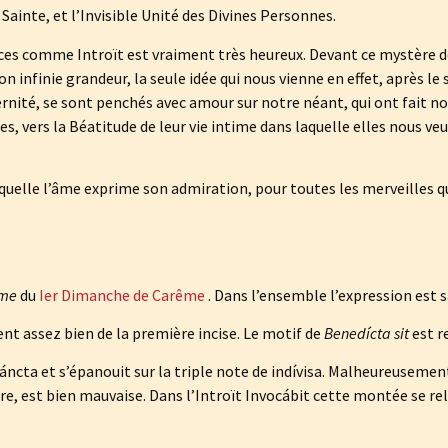
 Sainte, et l’Invisible Unité des Divines Personnes.
râces comme Introït est vraiment très heureux. Devant ce mystère d
on infinie grandeur, la seule idée qui nous vienne en effet, après le
ernité, se sont penchés avec amour sur notre néant, qui ont fait no
ces, vers la Béatitude de leur vie intime dans laquelle elles nous ve
uelle l’âme exprime son admiration, pour toutes les merveilles qu
 me
du
Ier Dimanche de Carême
. Dans l’ensemble l’expression est s
t assez bien de la première incise. Le motif de
Benedícta
sit
est r
Sáncta et s’épanouit sur la triple note de indívisa. Malheureusement 
re, est bien mauvaise. Dans l’Introït Invocábit cette montée se reli