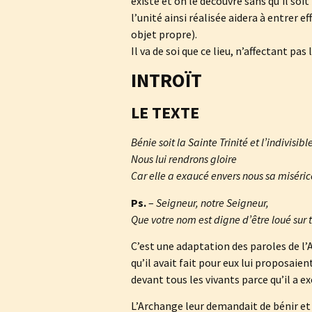
existe et on le découvre sans qu’il soi
l’unité ainsi réalisée aidera à entrer ef
objet propre).
Il va de soi que ce lieu, n’affectant pa
INTROÏT
LE TEXTE
Bénie soit la Sainte Trinité et l’indivisibl
Nous lui rendrons gloire
Car elle a exaucé envers nous sa miséric
Ps.
–
Seigneur, notre Seigneur,
Que votre nom est digne d’être loué sur t
C’est une adaptation des paroles de l’A
qu’il avait fait pour eux lui proposaient
devant tous les vivants parce qu’il a e
L’Archange leur demandait de bénir et de