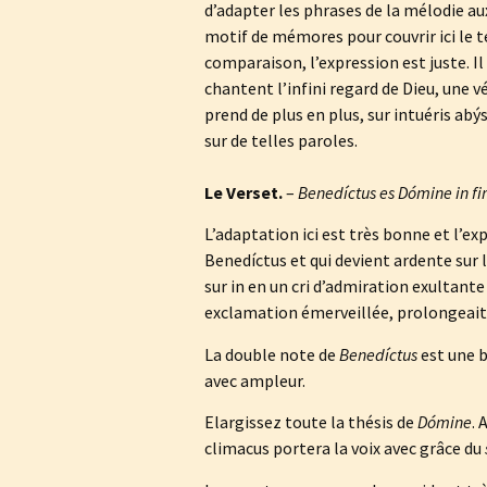
d’adapter les phrases de la mélodie au
motif de mémores pour couvrir ici le tex
comparaison, l’expression est juste. Il
chantent l’infini regard de Dieu, une 
prend de plus en plus, sur intuéris abý
sur de telles paroles.
Le Verset.
–
Benedíctus es Dómine in fi
L’adaptation ici est très bonne et l’ex
Benedíctus et qui devient ardente sur 
sur in en un cri d’admiration exultant
exclamation émerveillée, prolongeait e
La double note de
Benedíctus
est une b
avec ampleur.
Elargissez toute la thésis de
Dómine
. 
climacus portera la voix avec grâce du