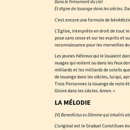
Dans le firmament du ciel
Et digne de louange dans les siècles.
Dan
C’est encore une formule de bénédictio
L’Eglise, interprète en droit de tout l
pose sans cesse et sur les esprits et su
reconnaissance pour les merveilles don
Les jeunes Hébreux qui le louaient dan
nuages qui voilent ou dans les feux dont 
milliards et les milliards de soleils qu
de louange dans les siècles, lui qui, a
Trois Personnes la louange de note étern
Gloire dans les siècles. Amen. »
LA MÉLODIE
(V)
Benedíctus es Dómine qui intuéris a
L’original est le Graduel Constítues éo