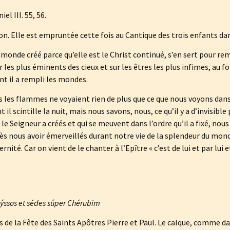
iel III. 55, 56.
n. Elle est empruntée cette fois au Cantique des trois enfants dan
e monde créé parce qu’elle est le Christ continué, s’en sert pour re
r les plus éminents des cieux et sur les êtres les plus infimes, au fon
t il a rempli les mondes.
s les flammes ne voyaient rien de plus que ce que nous voyons dans
il scintille la nuit, mais nous savons, nous, ce qu’il y a d’invisible 
e le Seigneur a créés et qui se meuvent dans l’ordre qu’il a fixé, nou
près nous avoir émerveillés durant notre vie de la splendeur du mond
ité. Car on vient de le chanter à l’Epître « c’est de lui et par lui e
býssos et sédes súper Chérubim
s de la Fête des Saints Apôtres Pierre et Paul. Le calque, comme dans