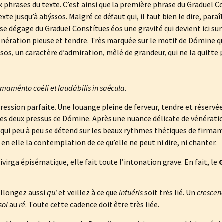
x phrases du texte. C’est ainsi que la première phrase du Graduel C
te jusqu’à abýssos. Malgré ce défaut qui, il faut bien le dire, paraît 
 se dégage du Graduel Constítues éos une gravité qui devient ici sur
vénération pieuse et tendre. Très marquée sur le motif de Dómine q
ssos, un caractère d’admiration, mêlé de grandeur, qui ne la quitte 
rmaménto coéli et laudábilis in saécula.
pression parfaite. Une louange pleine de ferveur, tendre et réservée
les deux pressus de Dómine. Après une nuance délicate de vénératio
e qui peu à peu se détend sur les beaux rythmes thétiques de firm
n elle la contemplation de ce qu’elle ne peut ni dire, ni chanter.
ivirga épisématique, elle fait toute l’intonation grave. En fait, le
Allongez aussi
qui
et veillez à ce que
intuéris
soit très lié. Un
cresce
sol
au
ré
. Toute cette cadence doit être très liée.