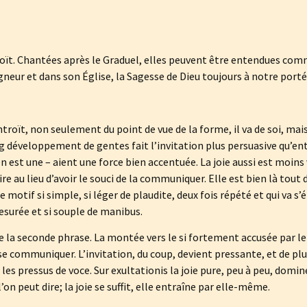
roït. Chantées après le Graduel, elles peuvent être entendues comm
gneur et dans son Église, la Sagesse de Dieu toujours à notre porté
ntroït, non seulement du point de vue de la forme, il va de soi, mai
 développement de gentes fait l’invitation plus persuasive qu’ent
en est une – aient une force bien accentuée. La joie aussi est moin
re au lieu d’avoir le souci de la communiquer. Elle est bien là tou
motif si simple, si léger de plaudite, deux fois répété et qui va s’
esurée et si souple de manibus.
la seconde phrase. La montée vers le si fortement accusée par le 
 se communiquer. L’invitation, du coup, devient pressante, et de pl
es pressus de voce. Sur exultationis la joie pure, peu à peu, domine
l’on peut dire; la joie se suffit, elle entraîne par elle-même.