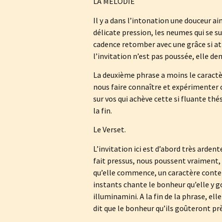
LA MÉLODIE
Il y a dans l’intonation une douceur a
délicate pression, les neumes qui se su
cadence retomber avec une grâce si att
l’invitation n’est pas poussée, elle d
La deuxième phrase a moins le caractèr
nous faire connaître et expérimenter c
sur vos qui achève cette si fluante thés
la fin.
Le Verset.
L’invitation ici est d’abord très ardent
fait pressus, nous poussent vraiment, m
qu’elle commence, un caractère contempl
instants chante le bonheur qu’elle y g
illuminamini. A la fin de la phrase, ell
dit que le bonheur qu’ils goûteront prè