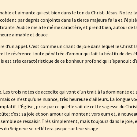
imable et aimante qui est bien dans le ton du Christ-Jésus. Notez l
ccèdent par degrés conjoints dans la tierce majeure fa la et l’épisèm
irante. Audite me a le même caractère, et prend bien, autour de l
emeure aimable et douce.
e d’un appel. C’est comme un chant de joie dans lequel le Christ la
ette révérence toute pénétrée d’amour qui fait la béatitude des él
is est très caractéristique de ce bonheur profond qui s’épanouit d’ai
e. Les trois notes de accedite qui vont d’un trait à la dominante et 
ais ce n’est qu’une nuance, très heureuse d’ailleurs. La longue voc
atif. L’Église, prise par ce qu’elle sait de cette sagesse du Christ
oûte; c’est sa joie et son amour qui montent vers eum et, à nouveau
e semble se ressaisir. Très simplement, mais toujours dans le joie, el
s du Seigneur se reflétera jusque sur leur visage.