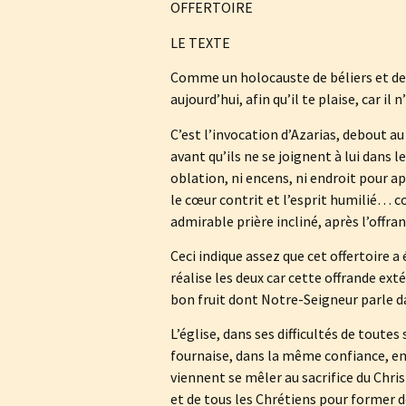
OFFERTOIRE
LE TEXTE
Comme un holocauste de béliers et de t
aujourd’hui, afin qu’il te plaise, car il
C’est l’invocation d’Azarias, debout a
avant qu’ils ne se joignent à lui dans le
oblation, ni encens, ni endroit pour a
le cœur contrit et l’esprit humilié… c
admirable prière incliné, après l’offran
Ceci indique assez que cet offertoire a
réalise les deux car cette offrande exté
bon fruit dont Notre-Seigneur parle da
L’église, dans ses difficultés de toute
fournaise, dans la même confiance, eng
viennent se mêler au sacrifice du Christ
et de tous les Chrétiens pour former dev