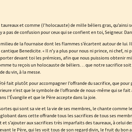
aureaux et comme (l’holocauste) de mille béliers gras, qu’ainsi so
 n’y a pas de confusion pour ceux qui se confient en toi, Seigneur. Danie
u milieu de la fournaise dont les flammes s’écartent autour de lui.
 cantique Benedicite. « Il n’y a plus pour nous ni prince, ni chef, ni 
pporter devant toi les prémices, afin que nous puissions obtenir mi
omme tu reçois un holocauste de béliers… que notre sacrifice soit
de du vin, à la messe.
 été fait plutôt pour accompagner l’offrande du sacrifice, que pour p
rieure n’est que le symbole de l’offrande de nous-même qui se fait au
ns l’Évangile et que le Père accepte dans la joie.
s sortes qui sont sa vie et la vie de ses membres, le chante comme l
lobant dans cette offrande tous les sacrifices de tous ses membres
 et s’ajouter aux sacrifices très imparfaits des taureaux, à celui des
ant le Père, qui les voit tous de son regard divin, le fruit du bon ar