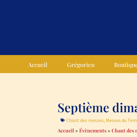
Accueil
Grégorien
Boutiqu
Septième dima
Chant des messes
,
Messes du Tem
Accueil
»
Évènements
»
Chant des 