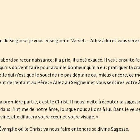
 du Seigneur je vous enseignerai. Verset. – Allez à lui et vous serez
bord sa reconnaissance; il a prié, il a été exaucé. Il veut ensuite fa
 qu’ils doivent faire pour avoir le bonheur qu’il a eu : pratiquer la cr
celle qui n’est que le souci de ne pas déplaire ou, mieux encore, ce
t de l’enfant au Père : « Allez au Seigneur et vous sentirez votre â
la première partie, c’est le Christ. Il nous invite à écouter la sagess
 dans l’intime de notre âme, lorsque nous allons à lui. Dans le verse
divine, elle dilatera votre cœur et votre visage. »
’Évangile où le Christ va nous faire entendre sa divine Sagesse.