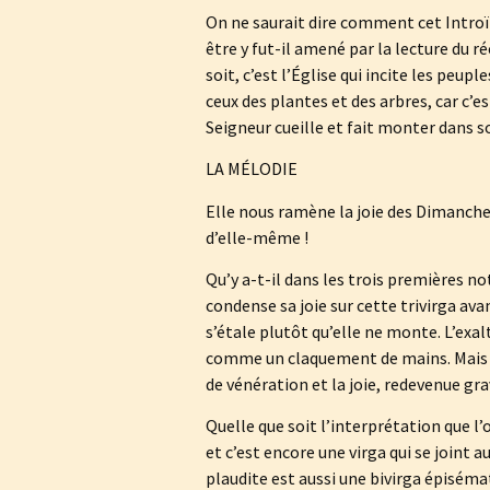
On ne saurait dire comment cet Introït,
être y fut-il amené par la lecture du r
soit, c’est l’Église qui incite les peupl
ceux des plantes et des arbres, car c’e
Seigneur cueille et fait monter dans s
LA MÉLODIE
Elle nous ramène la joie des Dimanche
d’elle-même !
Qu’y a-t-il dans les trois premières no
condense sa joie sur cette trivirga av
s’étale plutôt qu’elle ne monte. L’exa
comme un claquement de mains. Mais co
de vénération et la joie, redevenue grav
Quelle que soit l’interprétation que l
et c’est encore une virga qui se joint a
plaudite est aussi une bivirga épisémat