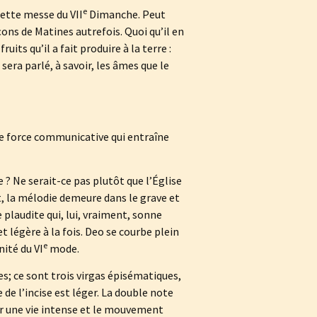
e
cette messe du VII
Dimanche. Peut
çons de Matines autrefois. Quoi qu’il en
uits qu’il a fait produire à la terre :
sera parlé, à savoir, les âmes que le
te force communicative qui entraîne
e ? Ne serait-ce pas plutôt que l’Église
t, la mélodie demeure dans le grave et
plaudite qui, lui, vraiment, sonne
légère à la fois. Deo se courbe plein
e
nité du VI
mode.
s; ce sont trois virgas épisématiques,
e de l’incise est léger. La double note
oir une vie intense et le mouvement