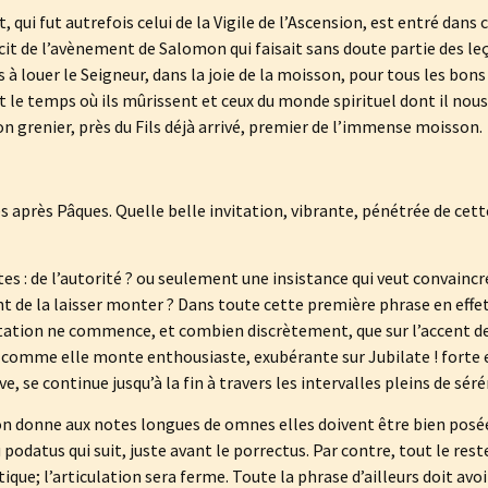
 qui fut autrefois celui de la Vigile de l’Ascension, est entré dans 
écit de l’avènement de Salomon qui faisait sans doute partie des le
es à louer le Seigneur, dans la joie de la moisson, pour tous les bons fr
st le temps où ils mûrissent et ceux du monde spirituel dont il nous 
on grenier, près du Fils déjà arrivé, premier de l’immense moisson.
s après Pâques. Quelle belle invitation, vibrante, pénétrée de cet
tes : de l’autorité ? ou seulement une insistance qui veut convaincr
ant de la laisser monter ? Dans toute cette première phrase en effe
ltation ne commence, et combien discrètement, que sur l’accent de 
mme elle monte enthousiaste, exubérante sur Jubilate ! forte et 
e, se continue jusqu’à la fin à travers les intervalles pleins de séré
’on donne aux notes longues de omnes elles doivent être bien posée
u podatus qui suit, juste avant le porrectus. Par contre, tout le rest
ique; l’articulation sera ferme. Toute la phrase d’ailleurs doit av