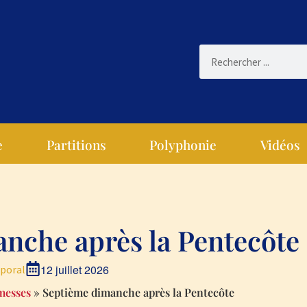
e
Partitions
Polyphonie
Vidéos
nche après la Pentecôte
12 juillet 2026
poral
messes
»
Septième dimanche après la Pentecôte