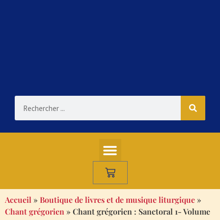
Accueil
»
Boutique de livres et de musique liturgique
»
Chant grégorien
»
Chant grégorien : Sanctoral 1- Volume