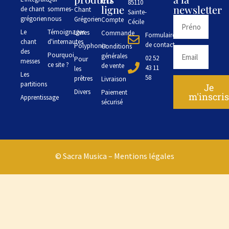
85110
ligne
newsletter
de chant
sommes-
Chant
Sainte-
grégorien
nous
Grégorien
Compte
Cécile
Le
Témoignages
Livres
Commande
Formulaire
chant
d'internautes
de contact
Polyphonie
Conditions
des
Pourquoi
générales
02 52
Pour
messes
ce site ?
de vente
43 11
les
Les
58
prêtres
Livraison
partitions
Je
Divers
Paiement
m'inscri
Apprentissage
sécurisé
© Sacra Musica –
Mentions légales